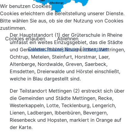
Wir benutzen Cookies
Cookies erleichtern die Bereitstellung unserer Dienste.
Bitte wählen Sie aus, ob sie der Nutzung von Cookies
zustimmen.
Der Hauptstandort (1) der Grüterschule in Rheine
Cookies erlauben
Ablehnen
umfasst ein weites Einzugsgebiet, das die Städte
Datenschutzerklärung
|
Impressum
und Gemeinden Rheine, Neuenkirchen, Wettringen,
Ochtrup, Metelen, Steinfurt, Horstmar, Laer,
Altenberge, Nordwalde, Greven, Saerbeck,
Emsdetten, Dreierwalde und Hörstel einschließt,
welche in Blau dargestellt sind.
Der Teilstandort Mettingen (2) erstreckt sich über
die Gemeinden und Städte Mettingen, Recke,
Westerkappeln, Lotte, Tecklenburg, Lengerich,
Lienen, Ladbergen, Ibbenbüren, Bevergern,
Riesenbeck und Hopsten, markiert in Orange auf
der Karte.