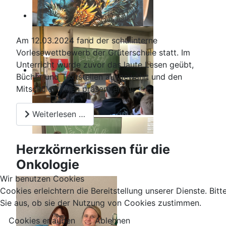
Am 12.03.2024 fand der schulinterne
Vorlesewettbewerb der Grüterschule statt. Im
Unterricht wurde zuvor das laute Lesen geübt,
Bücher und Textstellen ausgewählt und den
Mitschüler*innen präsentiert.
Weiterlesen …
Herzkörnerkissen für die
Onkologie
Wir benutzen Cookies
Cookies erleichtern die Bereitstellung unserer Dienste. Bit
Sie aus, ob sie der Nutzung von Cookies zustimmen.
Cookies erlauben
Ablehnen