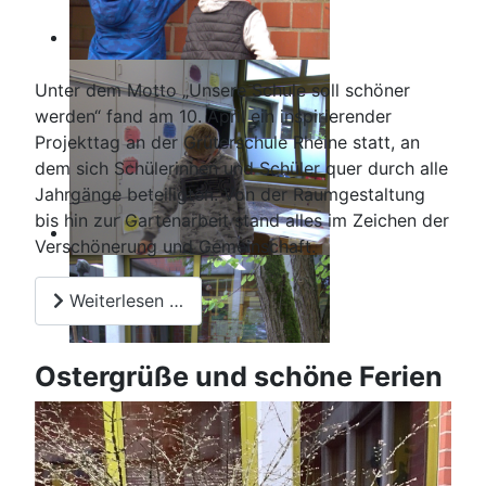
Unter dem Motto „Unsere Schule soll schöner
werden“ fand am 10. April ein inspirierender
Projekttag an der Grüterschule Rheine statt, an
dem sich Schülerinnen und Schüler quer durch alle
Jahrgänge beteiligten. Von der Raumgestaltung
bis hin zur Gartenarbeit stand alles im Zeichen der
Verschönerung und Gemeinschaft.
Weiterlesen …
Ostergrüße und schöne Ferien