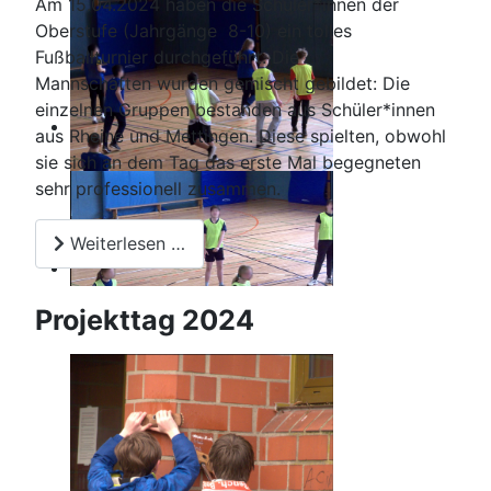
Am 15.04.2024 haben die Schüler*innen der
Oberstufe (Jahrgänge 8-10) ein tolles
Fußballturnier durchgeführt. Die
Mannschaften wurden gemischt gebildet: Die
einzelnen Gruppen bestanden aus Schüler*innen
aus Rheine und Mettingen. Diese spielten, obwohl
sie sich an dem Tag das erste Mal begegneten
sehr professionell zusammen.
Weiterlesen …
Projekttag 2024